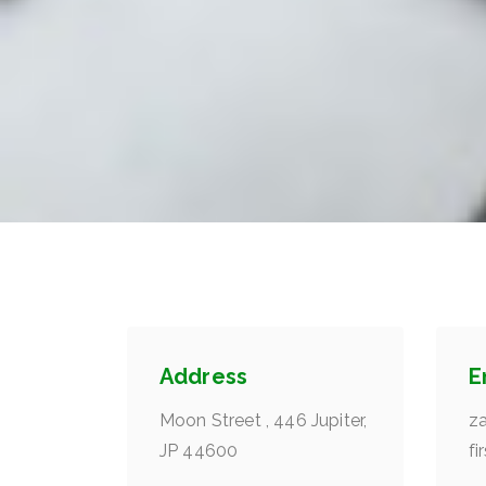
Address
E
Moon Street , 446 Jupiter,
z
JP 44600
f