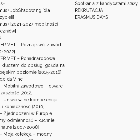
s+
Spotkania z kandydatami staży
mus+ JobShadowing [dla
REKRUTACJA
ycieli]
ERASMUS DAYS
mus+ [2021-2027 mobilności
uczniów]
R
R VET – Poznaj swój zawód…
0-2022]
ER VET – Ponadnarodowe
e kluczem do obsługi gościa na
pejskim poziomie [2015-2016]
do da Vinci
– Mobilni zawodowo – otwarci
rzyszłość [2012]
– Uniwersalne kompetencje –
d i konieczność [2010]
– Zjednoczeni w Europie
my odmienność – kuchnie
onalne [2007-2008]
– Moja kolekcja – modny