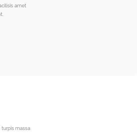
acilisis amet
t.
m turpis massa