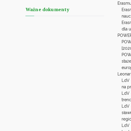
Erasmu
Ważne dokumenty
Eras
naucz
Eras
dla 
POWE
POWE
[202
POW
staż
euro
Leonar
LdV 
na p
LdV 
tren
LdV 
sław
regi
LdV 