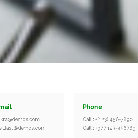
mail
Phone
akra@demos.com
Call : +(123) 456-7890
irst.last@demos.com
Call : +977 123-456789