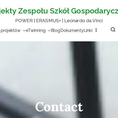
jekty Zespołu Szkół Gospodaryc
POWER | ERASMUS+ | Leonardo da VInci
 projektów
eTwinning
Blog
Dokumenty
Linki
Contact