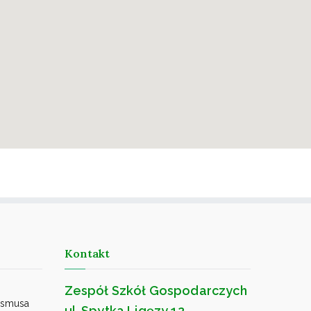
Kontakt
Zespół Szkół Gospodarczych
asmusa
ul. Spytka Ligęzy 12