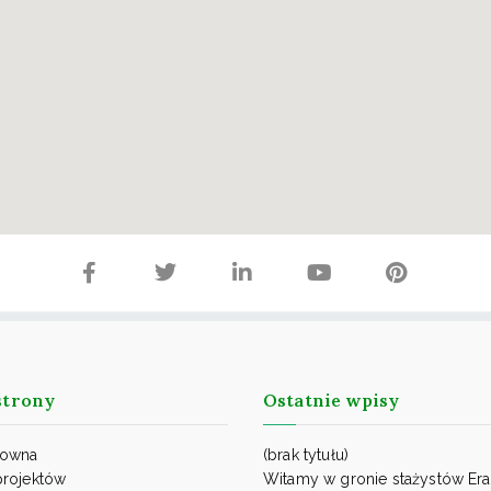
trony
Ostatnie wpisy
łowna
(brak tytułu)
projektów
Witamy w gronie stażystów Er